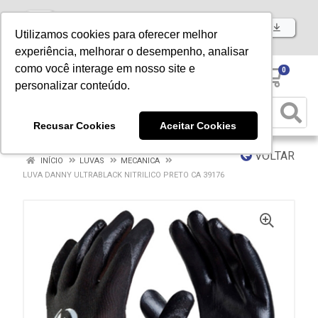
Baixe já nosso APP
Utilizamos cookies para oferecer melhor
experiência, melhorar o desempenho, analisar
como você interage em nosso site e
0
personalizar conteúdo.
Recusar Cookies
Aceitar Cookies
VOLTAR
INÍCIO
LUVAS
MECANICA
LUVA DANNY ULTRABLACK NITRILICO PRETO CA 39176