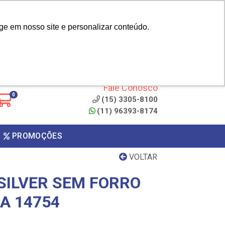
|
cliente? - Cadastrar
Área do Representante
ge em nosso site e personalizar conteúdo.
 de
Clique aqui para copiar o
código
ONTO
Fale Conosco
0
(15) 3305-8100
(11) 96393-8174
PROMOÇÕES
VOLTAR
SILVER SEM FORRO
A 14754