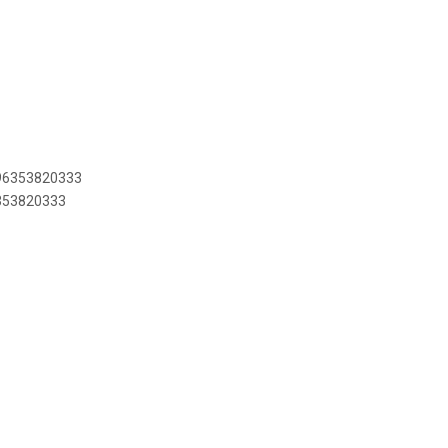
896353820333
6353820333