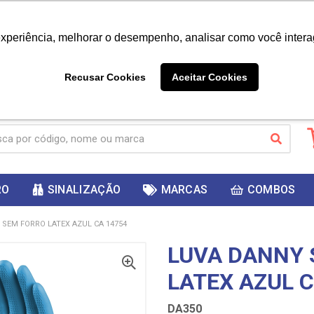
|
Já é cliente? - Entrar
Não é 
experiência, melhorar o desempenho, analisar como você intera
10%
PRIMEIRACOMPRA
 cupom
para
DESC
ganhar
Recusar Cookies
Aceitar Cookies
RO
SINALIZAÇÃO
MARCAS
COMBOS
 SEM FORRO LATEX AZUL CA 14754
LUVA DANNY 
LATEX AZUL C
DA350