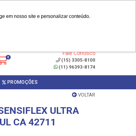
|
cliente? - Cadastrar
Área do Representante
ge em nosso site e personalizar conteúdo.
 de
Clique aqui para copiar o
código
ONTO
Fale Conosco
0
(15) 3305-8100
(11) 96393-8174
PROMOÇÕES
VOLTAR
SENSIFLEX ULTRA
ZUL CA 42711