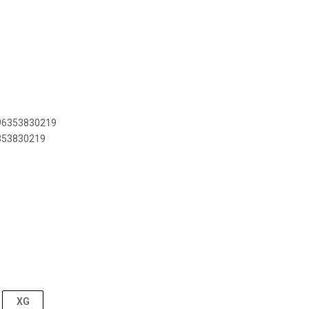
896353830219
6353830219
XG