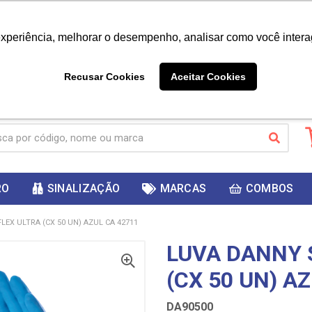
|
Já é cliente? - Entrar
Não é 
experiência, melhorar o desempenho, analisar como você intera
10%
PRIMEIRACOMPRA
 cupom
para
DESC
ganhar
Recusar Cookies
Aceitar Cookies
RO
SINALIZAÇÃO
MARCAS
COMBOS
LEX ULTRA (CX 50 UN) AZUL CA 42711
LUVA DANNY 
(CX 50 UN) A
DA90500