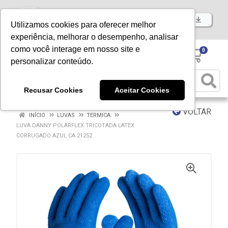
Baixe já nosso APP
Utilizamos cookies para oferecer melhor
experiência, melhorar o desempenho, analisar
como você interage em nosso site e
0
personalizar conteúdo.
Recusar Cookies
Aceitar Cookies
VOLTAR
INÍCIO
LUVAS
TERMICA
LUVA DANNY POLARFLEX TRICOTADA LATEX
CORRUGADO AZUL CA 21252