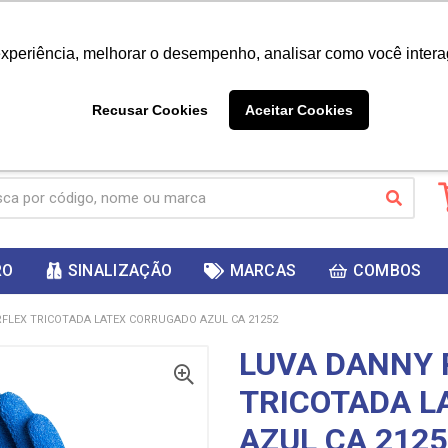
|
Já é cliente? - Entrar
Não é 
experiência, melhorar o desempenho, analisar como você intera
10%
PRIMEIRACOMPRA
 cupom
para
DESC
ganhar
Recusar Cookies
Aceitar Cookies
RO
SINALIZAÇÃO
MARCAS
COMBOS
FLEX TRICOTADA LATEX CORRUGADO AZUL CA 21252
LUVA DANNY 
TRICOTADA L
AZUL CA 2125