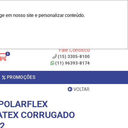
|
cliente? - Cadastrar
Área do Representante
ge em nosso site e personalizar conteúdo.
 de
Clique aqui para copiar o
código
ONTO
Fale Conosco
0
(15) 3305-8100
(11) 96393-8174
PROMOÇÕES
VOLTAR
POLARFLEX
ATEX CORRUGADO
2