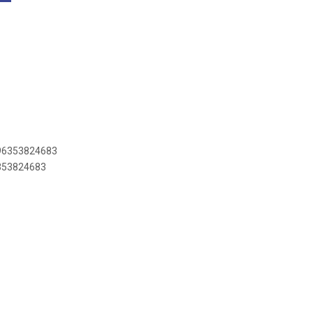
896353824683
6353824683