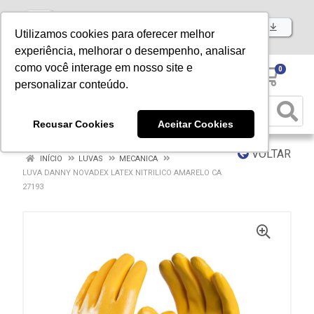
Baixe já nosso APP
Utilizamos cookies para oferecer melhor
experiência, melhorar o desempenho, analisar
como você interage em nosso site e
0
personalizar conteúdo.
Recusar Cookies
Aceitar Cookies
VOLTAR
INÍCIO
LUVAS
MECANICA
LUVA DANNY NOVADEX LATEX NITRILICO AMARELO CA
27193