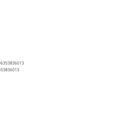
896353836013
6353836013