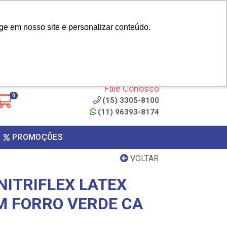
|
cliente? - Cadastrar
Área do Representante
ge em nosso site e personalizar conteúdo.
 de
Clique aqui para copiar o
código
ONTO
Fale Conosco
0
(15) 3305-8100
(11) 96393-8174
PROMOÇÕES
VOLTAR
NITRIFLEX LATEX
EM FORRO VERDE CA