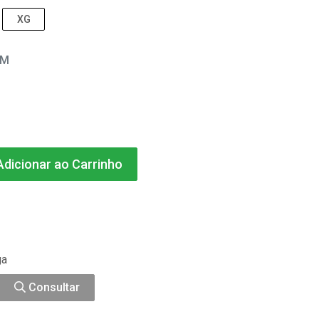
XG
EM
dicionar ao Carrinho
ga
Consultar