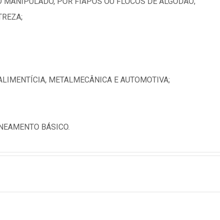
 MANIPULADO, POR FIAPOS OU FLOCOS DE ALGODÃO;
TREZA;
 ALIMENTÍCIA, METALMECÂNICA E AUTOMOTIVA;
NEAMENTO BÁSICO.