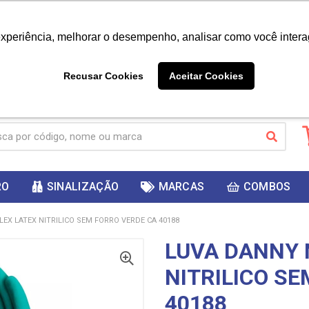
|
Já é cliente? - Entrar
Não é 
experiência, melhorar o desempenho, analisar como você intera
10%
PRIMEIRACOMPRA
 cupom
para
DESC
ganhar
Recusar Cookies
Aceitar Cookies
RO
SINALIZAÇÃO
MARCAS
COMBOS
LEX LATEX NITRILICO SEM FORRO VERDE CA 40188
LUVA DANNY 
NITRILICO S
40188