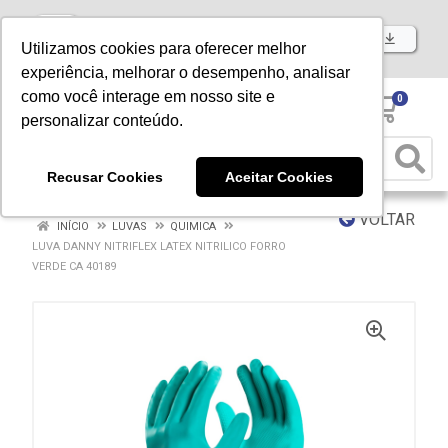
Baixe já nosso APP
Utilizamos cookies para oferecer melhor
experiência, melhorar o desempenho, analisar
como você interage em nosso site e
0
personalizar conteúdo.
Recusar Cookies
Aceitar Cookies
VOLTAR
INÍCIO
LUVAS
QUIMICA
LUVA DANNY NITRIFLEX LATEX NITRILICO FORRO
VERDE CA 40189