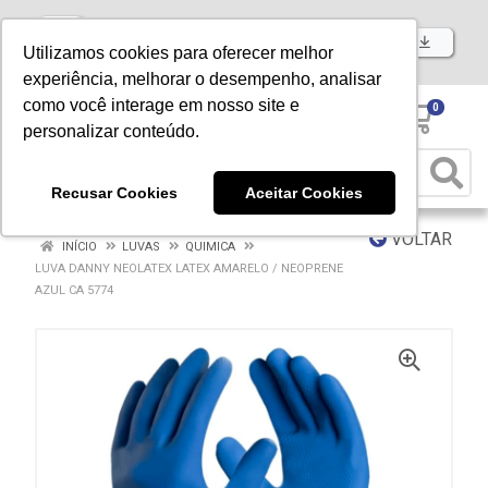
Baixe já nosso APP
Utilizamos cookies para oferecer melhor
experiência, melhorar o desempenho, analisar
como você interage em nosso site e
0
personalizar conteúdo.
Recusar Cookies
Aceitar Cookies
VOLTAR
INÍCIO
LUVAS
QUIMICA
LUVA DANNY NEOLATEX LATEX AMARELO / NEOPRENE
AZUL CA 5774