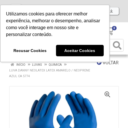
Baixe já nosso APP
Utilizamos cookies para oferecer melhor
experiência, melhorar o desempenho, analisar
como você interage em nosso site e
0
personalizar conteúdo.
Recusar Cookies
Aceitar Cookies
VOLTAR
INÍCIO
LUVAS
QUIMICA
LUVA DANNY NEOLATEX LATEX AMARELO / NEOPRENE
AZUL CA 5774