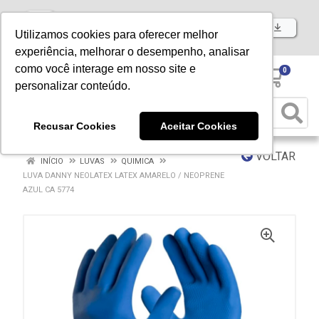
Baixe já nosso APP
Utilizamos cookies para oferecer melhor
experiência, melhorar o desempenho, analisar
como você interage em nosso site e
0
personalizar conteúdo.
Recusar Cookies
Aceitar Cookies
VOLTAR
INÍCIO
LUVAS
QUIMICA
LUVA DANNY NEOLATEX LATEX AMARELO / NEOPRENE
AZUL CA 5774