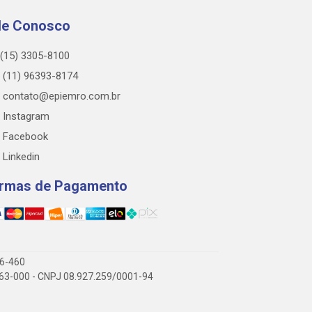
le Conosco
(15) 3305-8100
(11) 96393-8174
contato@epiemro.com.br
Instagram
Facebook
Linkedin
rmas de Pagamento
76-460
3.063-000 - CNPJ 08.927.259/0001-94