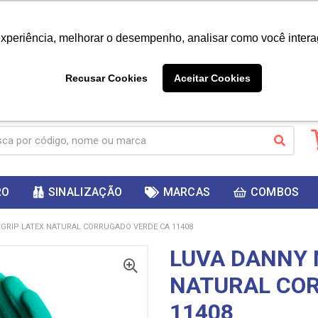
|
Já é cliente? - Entrar
Não é 
experiência, melhorar o desempenho, analisar como você intera
10%
PRIMEIRACOMPRA
 cupom
para
DESC
ganhar
Recusar Cookies
Aceitar Cookies
RO
SINALIZAÇÃO
MARCAS
COMBOS
GRIP LATEX NATURAL CORRUGADO VERDE CA 11408
LUVA DANNY 
NATURAL CO
11408