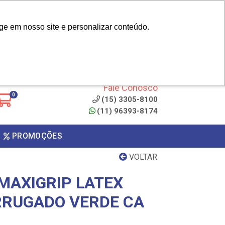
|
cliente? - Cadastrar
Área do Representante
ge em nosso site e personalizar conteúdo.
 de
Clique aqui para copiar o
código
ONTO
Fale Conosco
0
(15) 3305-8100
(11) 96393-8174
PROMOÇÕES
VOLTAR
MAXIGRIP LATEX
RRUGADO VERDE CA