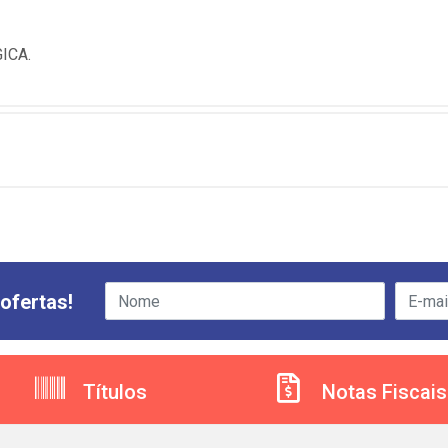
ICA.
ofertas!
Títulos
Notas Fiscais