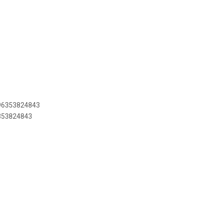
896353824843
6353824843