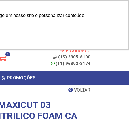
|
cliente? - Cadastrar
Área do Representante
ge em nosso site e personalizar conteúdo.
 de
Clique aqui para copiar o
código
ONTO
Fale Conosco
0
(15) 3305-8100
(11) 96393-8174
PROMOÇÕES
VOLTAR
MAXICUT 03
ITRILICO FOAM CA