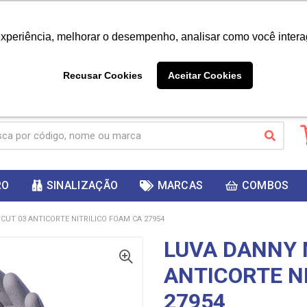
|
Já é cliente? - Entrar
Não é 
experiência, melhorar o desempenho, analisar como você intera
10%
PRIMEIRACOMPRA
 cupom
para
DESC
ganhar
Recusar Cookies
Aceitar Cookies
RO
SINALIZAÇÃO
MARCAS
COMBOS
CUT 03 ANTICORTE NITRILICO FOAM CA 27954
LUVA DANNY 
ANTICORTE N
27954