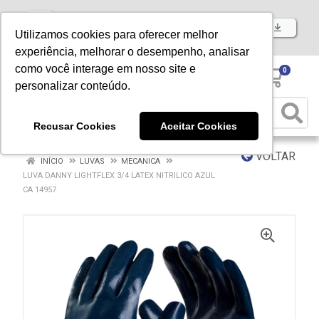
Baixe já nosso APP
Utilizamos cookies para oferecer melhor
experiência, melhorar o desempenho, analisar
como você interage em nosso site e
0
personalizar conteúdo.
Recusar Cookies
Aceitar Cookies
VOLTAR
INÍCIO
LUVAS
MECANICA
LUVA DANNY LIGHTFLEX 3/4 LATEX NITRILICO AZUL
CA 14957