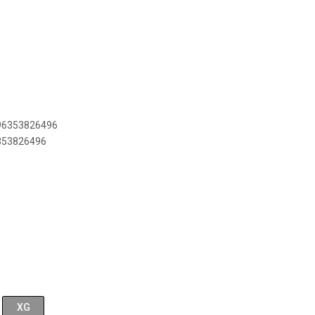
896353826496
6353826496
XG