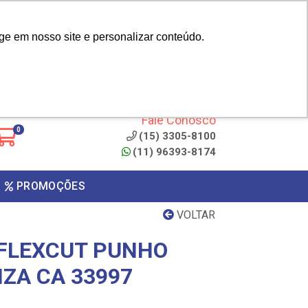
|
cliente? - Cadastrar
Área do Representante
ge em nosso site e personalizar conteúdo.
 de
Clique aqui para copiar o
código
ONTO
Fale Conosco
0
(15) 3305-8100
(11) 96393-8174
PROMOÇÕES
VOLTAR
FLEXCUT PUNHO
NZA CA 33997