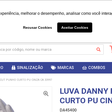
|
Já é cliente? - Entrar
Não é 
experiência, melhorar o desempenho, analisar como você intera
10%
PRIMEIRACOMPRA
 cupom
para
DESC
ganhar
Recusar Cookies
Aceitar Cookies
RO
SINALIZAÇÃO
MARCAS
COMBOS
CUT PUNHO CURTO PU CINZA CA 33997
LUVA DANNY 
CURTO PU CI
DA45400