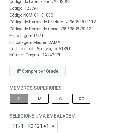
Código do Fabricante: DA24202E
Código: 123794
Código NCM: 61161000
Código de Barras do Produto: 7896353878112
Código de Barras da Caixa: 7896353878112
Embalagem: PR/1
Embalagem Master: CAIXA
Certificado de Aprovação:
51891
Número Original: DA24202E
Compre por Grade
MEMBROS SUPERIORES
P
M
G
XG
SELECIONE UMA EMBALAGEM