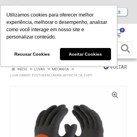
Baixe já nosso APP
Utilizamos cookies para oferecer melhor
experiência, melhorar o desempenho, analisar
como você interage em nosso site e
0
personalizar conteúdo.
Recusar Cookies
Aceitar Cookies
VOLTAR
INÍCIO
LUVAS
MECANICA
LUVA DANNY EVOTHERM LARANJA-PRETA CA 51891