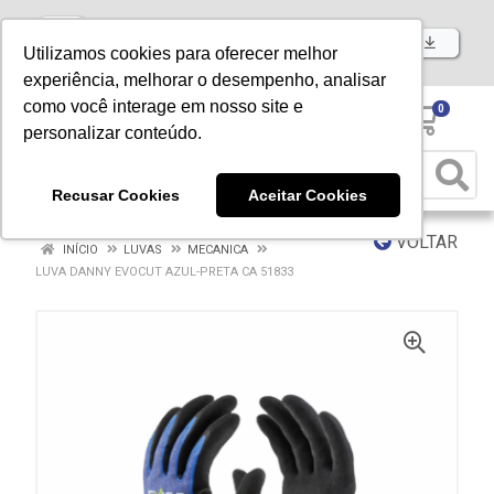
Baixe já nosso APP
Utilizamos cookies para oferecer melhor
experiência, melhorar o desempenho, analisar
como você interage em nosso site e
0
personalizar conteúdo.
Recusar Cookies
Aceitar Cookies
VOLTAR
INÍCIO
LUVAS
MECANICA
LUVA DANNY EVOCUT AZUL-PRETA CA 51833