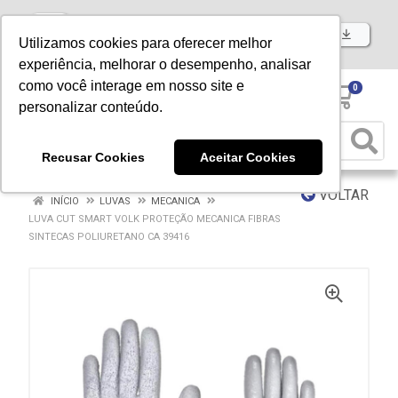
Baixe já nosso APP
Utilizamos cookies para oferecer melhor
experiência, melhorar o desempenho, analisar
como você interage em nosso site e
0
personalizar conteúdo.
Recusar Cookies
Aceitar Cookies
VOLTAR
INÍCIO
LUVAS
MECANICA
LUVA CUT SMART VOLK PROTEÇÃO MECANICA FIBRAS
SINTECAS POLIURETANO CA 39416