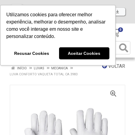
Baixe já nosso APP
Utilizamos cookies para oferecer melhor
experiência, melhorar o desempenho, analisar
como você interage em nosso site e
0
personalizar conteúdo.
Recusar Cookies
Aceitar Cookies
VOLTAR
INÍCIO
LUVAS
MECANICA
LUVA CONFORTO VAQUETA TOTAL CA 3983