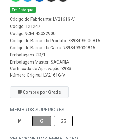
Em Estoque
Código do Fabricante: LV2161G-V
Código: 121247
Código NCM: 42032900
Código de Barras do Produto: 7893493000816
Código de Barras da Caixa: 7893493000816
Embalagem: PR/1
Embalagem Master: SACARIA
Certificado de Aprovação:
3983
Número Original: LV2161G-V
Compre por Grade
MEMBROS SUPERIORES
M
G
GG
SELECIONE UMA EMBALAGEM