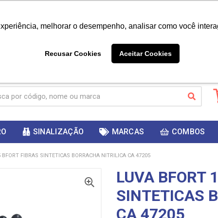
|
Já é cliente? - Entrar
Não é 
experiência, melhorar o desempenho, analisar como você intera
10%
PRIMEIRACOMPRA
 cupom
para
DESC
ganhar
Recusar Cookies
Aceitar Cookies
RO
SINALIZAÇÃO
MARCAS
COMBOS
 BFORT FIBRAS SINTETICAS BORRACHA NITRILICA CA 47205
LUVA BFORT 1
SINTETICAS 
CA 47205