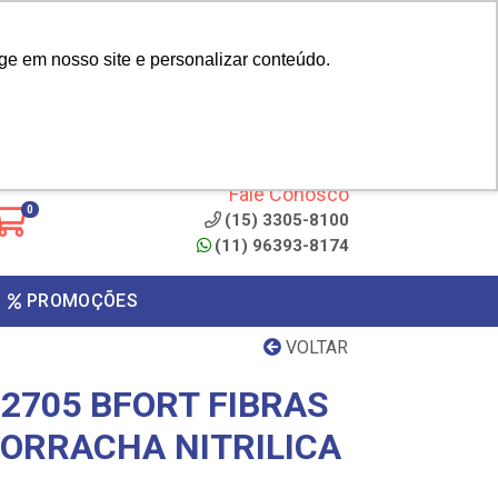
|
cliente? - Cadastrar
Área do Representante
ge em nosso site e personalizar conteúdo.
 de
Clique aqui para copiar o
código
ONTO
Fale Conosco
0
(15) 3305-8100
(11) 96393-8174
PROMOÇÕES
VOLTAR
2705 BFORT FIBRAS
BORRACHA NITRILICA