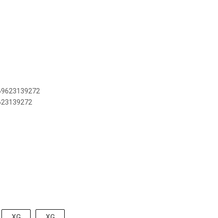
869623139272
9623139272
XG
XG