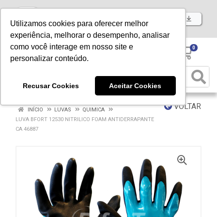
Baixe já nosso APP
Utilizamos cookies para oferecer melhor
experiência, melhorar o desempenho, analisar
como você interage em nosso site e
0
personalizar conteúdo.
Recusar Cookies
Aceitar Cookies
VOLTAR
INÍCIO
LUVAS
QUIMICA
LUVA BFORT 12530 NITRILICO FOAM ANTIDERRAPANTE
CA 46887