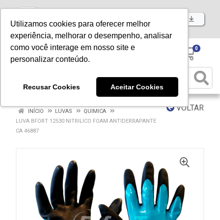
Baixe já nosso APP
Utilizamos cookies para oferecer melhor
experiência, melhorar o desempenho, analisar
como você interage em nosso site e
0
personalizar conteúdo.
Recusar Cookies
Aceitar Cookies
VOLTAR
INÍCIO
LUVAS
QUIMICA
LUVA BFORT 12530 NITRILICO FOAM ANTIDERRAPANTE
CA 46887