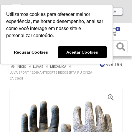
Baixe já nosso APP
Utilizamos cookies para oferecer melhor
experiência, melhorar o desempenho, analisar
como você interage em nosso site e
0
personalizar conteúdo.
Recusar Cookies
Aceitar Cookies
VOLTAR
INÍCIO
LUVAS
MECANICA
LUVA BFORT 12049 ANTICORTE RECOBERTA PU CINZA
CA 33601