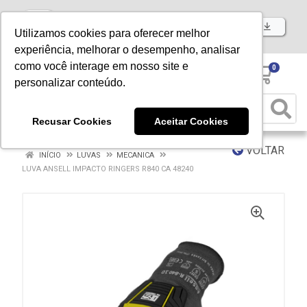
Baixe já nosso APP
Utilizamos cookies para oferecer melhor
experiência, melhorar o desempenho, analisar
como você interage em nosso site e
0
personalizar conteúdo.
Recusar Cookies
Aceitar Cookies
VOLTAR
INÍCIO
LUVAS
MECANICA
LUVA ANSELL IMPACTO RINGERS R840 CA 48240