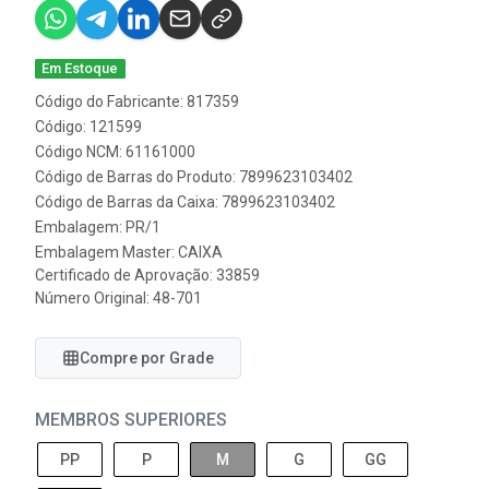
Em Estoque
Código do Fabricante: 817359
Código: 121599
Código NCM: 61161000
Código de Barras do Produto: 7899623103402
Código de Barras da Caixa: 7899623103402
Embalagem: PR/1
Embalagem Master: CAIXA
Certificado de Aprovação:
33859
Número Original: 48-701
Compre por Grade
MEMBROS SUPERIORES
PP
P
M
G
GG