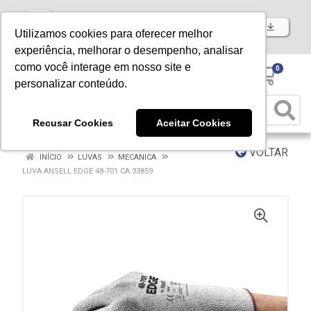
Baixe já nosso APP
Utilizamos cookies para oferecer melhor
experiência, melhorar o desempenho, analisar
como você interage em nosso site e
0
personalizar conteúdo.
Recusar Cookies
Aceitar Cookies
VOLTAR
INÍCIO
LUVAS
MECANICA
LUVA ANSELL EDGE 48-701 CA 33859