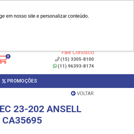
|
cliente? - Cadastrar
Área do Representante
ge em nosso site e personalizar conteúdo.
 de
Clique aqui para copiar o
código
ONTO
Fale Conosco
0
(15) 3305-8100
(11) 96393-8174
PROMOÇÕES
VOLTAR
EC 23-202 ANSELL
L CA35695