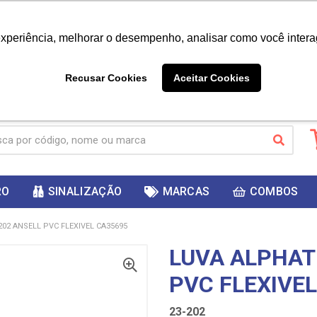
|
Já é cliente? - Entrar
Não é 
experiência, melhorar o desempenho, analisar como você intera
10%
PRIMEIRACOMPRA
 cupom
para
DESC
ganhar
Recusar Cookies
Aceitar Cookies
RO
SINALIZAÇÃO
MARCAS
COMBOS
202 ANSELL PVC FLEXIVEL CA35695
LUVA ALPHAT
PVC FLEXIVE
23-202