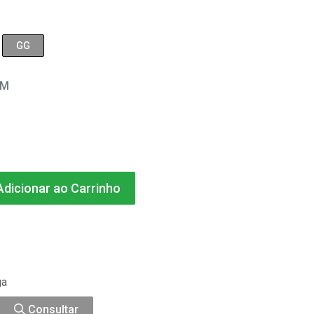
GG
EM
dicionar ao Carrinho
ga
Consultar