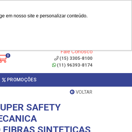
|
cliente? - Cadastrar
Área do Representante
ge em nosso site e personalizar conteúdo.
 de
Clique aqui para copiar o
código
ONTO
Fale Conosco
0
(15) 3305-8100
(11) 96393-8174
PROMOÇÕES
VOLTAR
SUPER SAFETY
ECANICA
 FIBRAS SINTETICAS