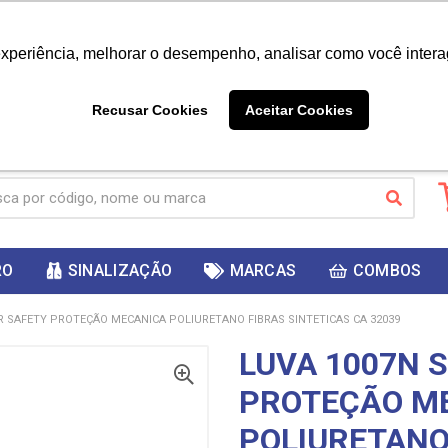
|
Já é cliente? - Entrar
Não é 
experiência, melhorar o desempenho, analisar como você intera
10%
PRIMEIRACOMPRA
 cupom
para
DESC
ganhar
Recusar Cookies
Aceitar Cookies
RO
SINALIZAÇÃO
MARCAS
COMBOS
R SAFETY PROTEÇÃO MECANICA POLIURETANO FIBRAS SINTETICAS CA 32039
LUVA 1007N 
PROTEÇÃO M
POLIURETANO