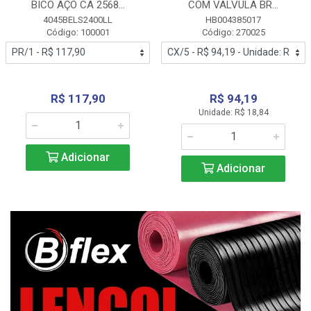
BICO AÇO CA 2568...
COM VALVULA BR...
4045BELS2400LL
HB004385017
Código: 100001
Código: 270025
R$ 117,90
R$ 94,19
Unidade: R$ 18,84
Adicionar
Adicionar