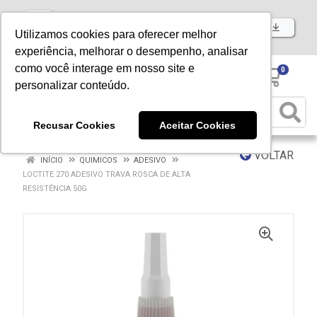
Baixe já nosso APP
Utilizamos cookies para oferecer melhor
experiência, melhorar o desempenho, analisar
como você interage em nosso site e
0
personalizar conteúdo.
Recusar Cookies
Aceitar Cookies
VOLTAR
INÍCIO
QUIMICOS
ADESIVO
LOCTITE 270 ADESIVO TRAVA ROSCA DE ALTA
RESISTÊNCIA 50G