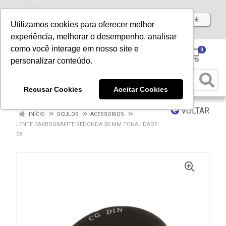
Baixe já nosso APP
Utilizamos cookies para oferecer melhor
experiência, melhorar o desempenho, analisar
como você interage em nosso site e
0
personalizar conteúdo.
Recusar Cookies
Aceitar Cookies
VOLTAR
INÍCIO
OCULOS
ACESSORIOS
LENTE CARBOGRAFITE REDONDA 50 MM TONALIDADE
08