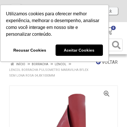
Baixe já nosso APP
Utilizamos cookies para oferecer melhor
experiência, melhorar o desempenho, analisar
como você interage em nosso site e
0
personalizar conteúdo.
Recusar Cookies
Aceitar Cookies
VOLTAR
INÍCIO
BORRACHA
LENCOL
LENCOL BORRACHA PULSOMETRO MARAVILHA BFLEX
SEM LONA ROSA 04,8X1000MM