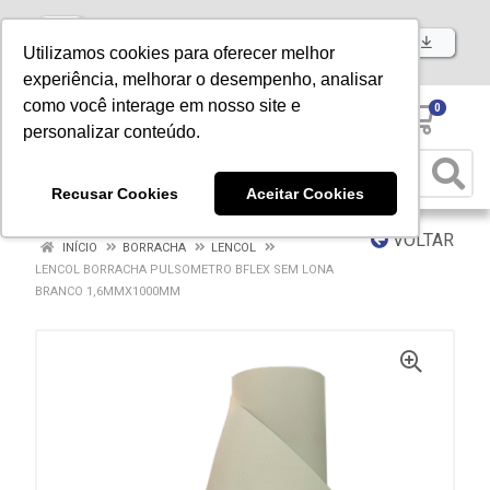
Baixe já nosso APP
Utilizamos cookies para oferecer melhor
experiência, melhorar o desempenho, analisar
como você interage em nosso site e
0
personalizar conteúdo.
Recusar Cookies
Aceitar Cookies
VOLTAR
INÍCIO
BORRACHA
LENCOL
LENCOL BORRACHA PULSOMETRO BFLEX SEM LONA
BRANCO 1,6MMX1000MM