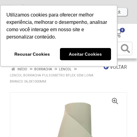
Baixe já nosso APP
Utilizamos cookies para oferecer melhor
experiência, melhorar o desempenho, analisar
como você interage em nosso site e
0
personalizar conteúdo.
Recusar Cookies
Aceitar Cookies
VOLTAR
INÍCIO
BORRACHA
LENCOL
LENCOL BORRACHA PULSOMETRO BFLEX SEM LONA
BRANCO 06,0X1000MM