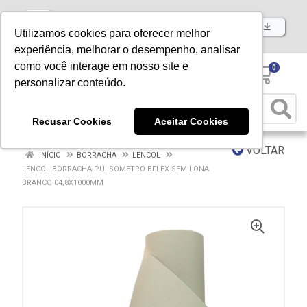
Baixe já nosso APP
Utilizamos cookies para oferecer melhor
experiência, melhorar o desempenho, analisar
como você interage em nosso site e
0
personalizar conteúdo.
Recusar Cookies
Aceitar Cookies
VOLTAR
INÍCIO
BORRACHA
LENCOL
LENCOL BORRACHA PULSOMETRO BFLEX SEM LONA
BRANCO 04,8X1000MM