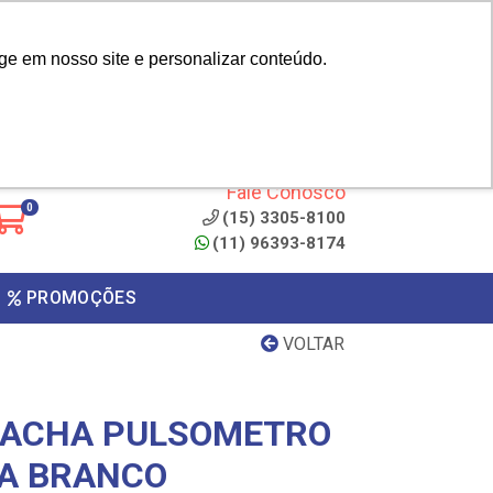
|
cliente? - Cadastrar
Área do Representante
ge em nosso site e personalizar conteúdo.
 de
Clique aqui para copiar o
código
ONTO
Fale Conosco
0
(15) 3305-8100
(11) 96393-8174
PROMOÇÕES
VOLTAR
RACHA PULSOMETRO
NA BRANCO