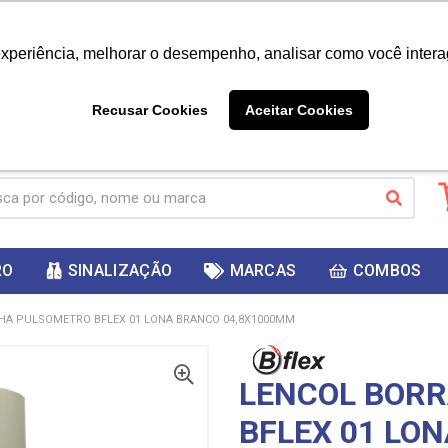
|
Já é cliente? - Entrar
Não é 
experiência, melhorar o desempenho, analisar como você intera
10%
PRIMEIRACOMPRA
 cupom
para
DESC
ganhar
Recusar Cookies
Aceitar Cookies
RO
SINALIZAÇÃO
MARCAS
COMBOS
HA PULSOMETRO BFLEX 01 LONA BRANCO 04,8X1000MM
LENCOL BOR
BFLEX 01 LO