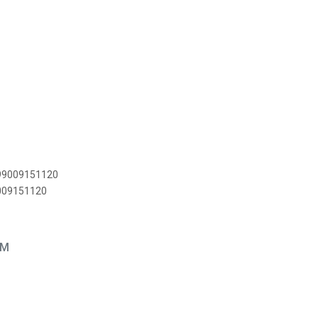
M
899009151120
9009151120
EM