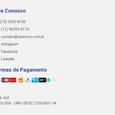
le Conosco
(15) 3305-8100
(11) 96393-8174
contato@epiemro.com.br
Instagram
Facebook
Linkedin
rmas de Pagamento
76-460
3.063-000 - CNPJ 08.927.259/0001-94