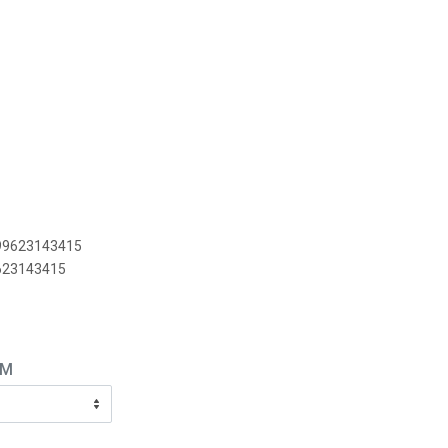
M
899623143415
9623143415
EM