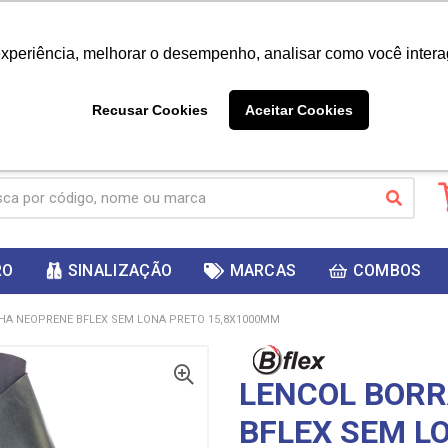
|
Já é cliente? - Entrar
Não é 
experiência, melhorar o desempenho, analisar como você intera
10%
PRIMEIRACOMPRA
 cupom
para
DESC
ganhar
Recusar Cookies
Aceitar Cookies
RO
SINALIZAÇÃO
MARCAS
COMBOS
HA NEOPRENE BFLEX SEM LONA PRETO 15,8X1000MM
LENCOL BOR
BFLEX SEM L