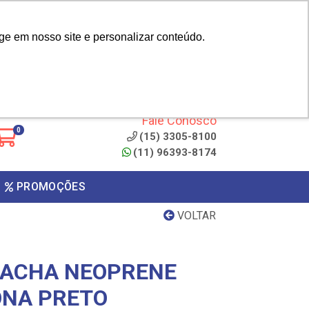
|
cliente? - Cadastrar
Área do Representante
ge em nosso site e personalizar conteúdo.
 de
Clique aqui para copiar o
código
ONTO
Fale Conosco
0
(15) 3305-8100
(11) 96393-8174
PROMOÇÕES
VOLTAR
RACHA NEOPRENE
ONA PRETO