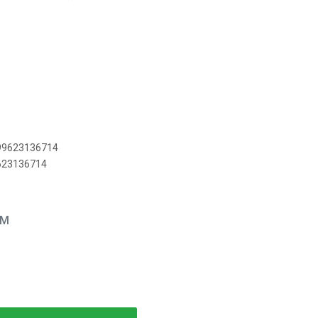
899623136714
9623136714
EM