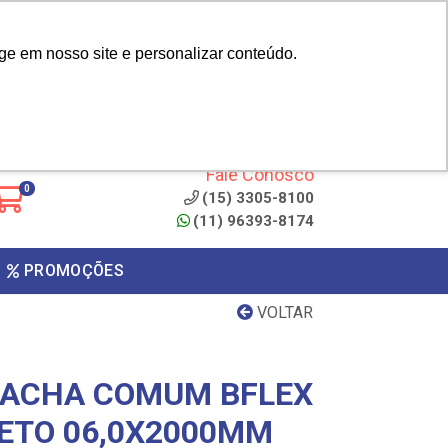
|
cliente? - Cadastrar
Área do Representante
ge em nosso site e personalizar conteúdo.
 de
Clique aqui para copiar o
código
ONTO
Fale Conosco
0
(15) 3305-8100
(11) 96393-8174
PROMOÇÕES
VOLTAR
RACHA COMUM BFLEX
ETO 06,0X2000MM