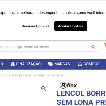
|
Já é cliente? - Entrar
Não é 
experiência, melhorar o desempenho, analisar como você intera
10%
PRIMEIRACOMPRA
 cupom
para
DESC
ganhar
Recusar Cookies
Aceitar Cookies
RO
SINALIZAÇÃO
MARCAS
COMBOS
HA COMUM BFLEX SEM LONA PRETO 06,0X2000MM
LENCOL BOR
SEM LONA PR