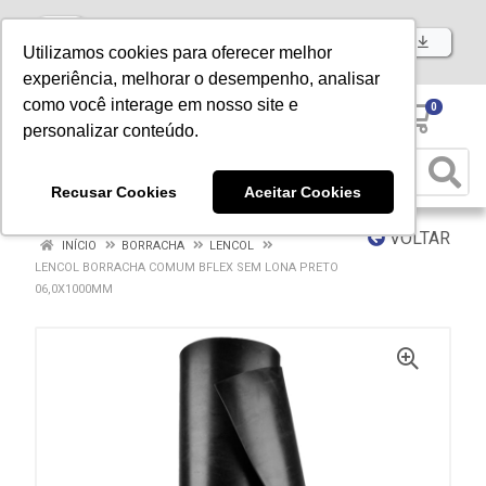
Baixe já nosso APP
Utilizamos cookies para oferecer melhor
experiência, melhorar o desempenho, analisar
como você interage em nosso site e
0
personalizar conteúdo.
Recusar Cookies
Aceitar Cookies
VOLTAR
INÍCIO
BORRACHA
LENCOL
LENCOL BORRACHA COMUM BFLEX SEM LONA PRETO
06,0X1000MM