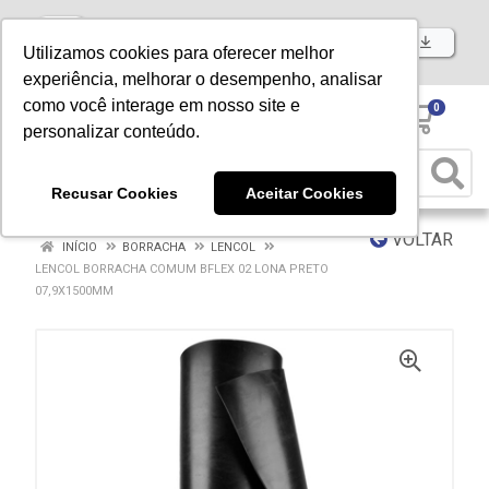
Baixe já nosso APP
Utilizamos cookies para oferecer melhor
experiência, melhorar o desempenho, analisar
como você interage em nosso site e
0
personalizar conteúdo.
Recusar Cookies
Aceitar Cookies
VOLTAR
INÍCIO
BORRACHA
LENCOL
LENCOL BORRACHA COMUM BFLEX 02 LONA PRETO
07,9X1500MM