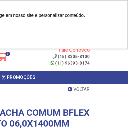
|
cliente? - Cadastrar
Área do Representante
ge em nosso site e personalizar conteúdo.
 de
Clique aqui para copiar o
código
ONTO
Fale Conosco
0
(15) 3305-8100
(11) 96393-8174
PROMOÇÕES
VOLTAR
RACHA COMUM BFLEX
TO 06,0X1400MM