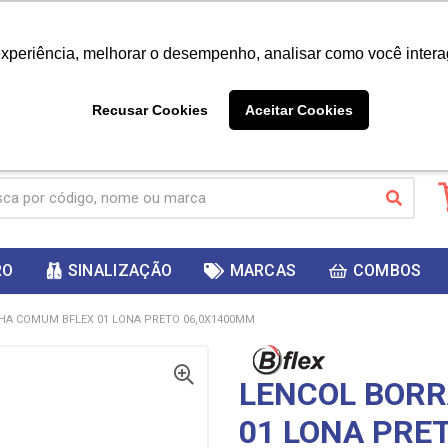
|
Já é cliente? - Entrar
Não é 
experiência, melhorar o desempenho, analisar como você intera
10%
PRIMEIRACOMPRA
 cupom
para
DESC
ganhar
Recusar Cookies
Aceitar Cookies
RO
SINALIZAÇÃO
MARCAS
COMBOS
HA COMUM BFLEX 01 LONA PRETO 06,0X1400MM
LENCOL BOR
01 LONA PRE