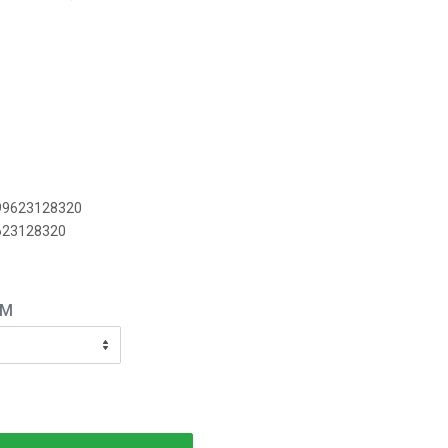
899623128320
9623128320
EM