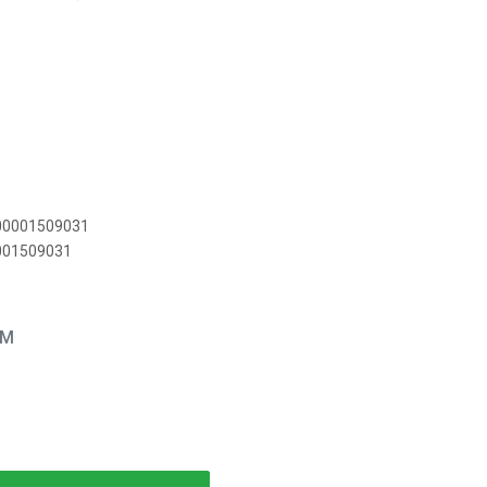
900001509031
0001509031
EM