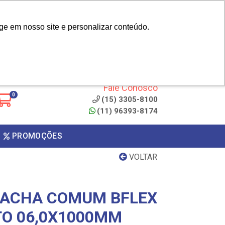
|
cliente? - Cadastrar
Área do Representante
ge em nosso site e personalizar conteúdo.
 de
Clique aqui para copiar o
código
ONTO
Fale Conosco
0
(15) 3305-8100
(11) 96393-8174
PROMOÇÕES
VOLTAR
RACHA COMUM BFLEX
TO 06,0X1000MM