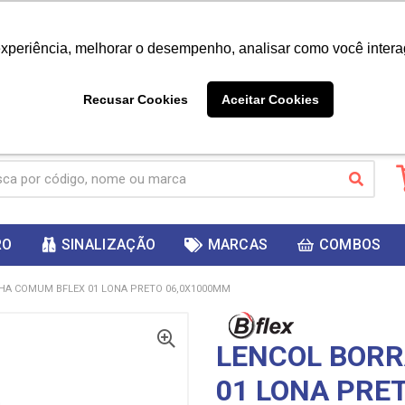
|
Já é cliente? - Entrar
Não é 
experiência, melhorar o desempenho, analisar como você intera
10%
PRIMEIRACOMPRA
 cupom
para
DESC
ganhar
Recusar Cookies
Aceitar Cookies
RO
SINALIZAÇÃO
MARCAS
COMBOS
HA COMUM BFLEX 01 LONA PRETO 06,0X1000MM
LENCOL BOR
01 LONA PRE