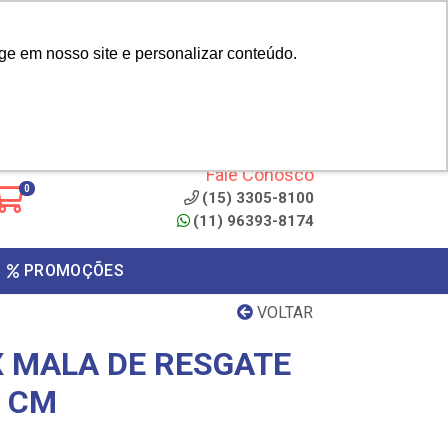
|
cliente? - Cadastrar
Área do Representante
ge em nosso site e personalizar conteúdo.
 de
Clique aqui para copiar o
código
ONTO
Fale Conosco
0
(15) 3305-8100
(11) 96393-8174
PROMOÇÕES
VOLTAR
X MALA DE RESGATE
2 CM