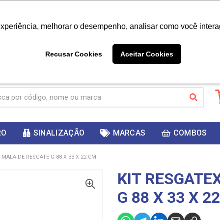
|
Já é cliente? - Entrar
Não é 
experiência, melhorar o desempenho, analisar como você intera
10%
PRIMEIRACOMPRA
 cupom
para
DESC
ganhar
Recusar Cookies
Aceitar Cookies
RO
SINALIZAÇÃO
MARCAS
COMBOS
 MALA DE RESGATE G 88 X 33 X 22 CM
KIT RESGATE
G 88 X 33 X 2