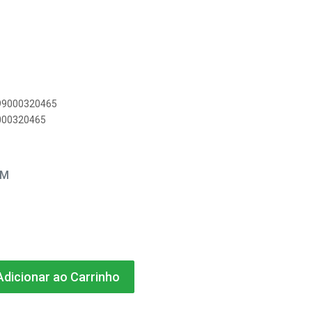
899000320465
9000320465
EM
dicionar ao Carrinho