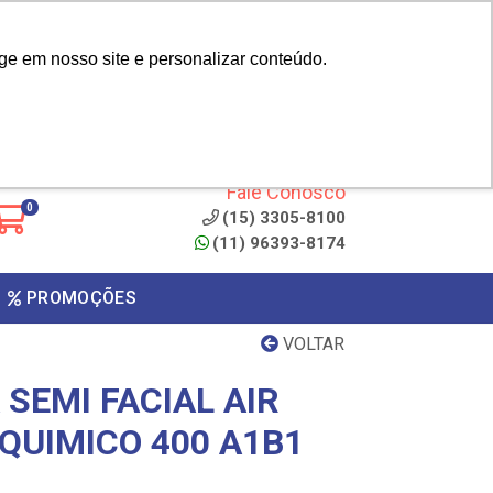
|
cliente? - Cadastrar
Área do Representante
ge em nosso site e personalizar conteúdo.
 de
Clique aqui para copiar o
código
ONTO
Fale Conosco
0
(15) 3305-8100
(11) 96393-8174
PROMOÇÕES
VOLTAR
SEMI FACIAL AIR
 QUIMICO 400 A1B1