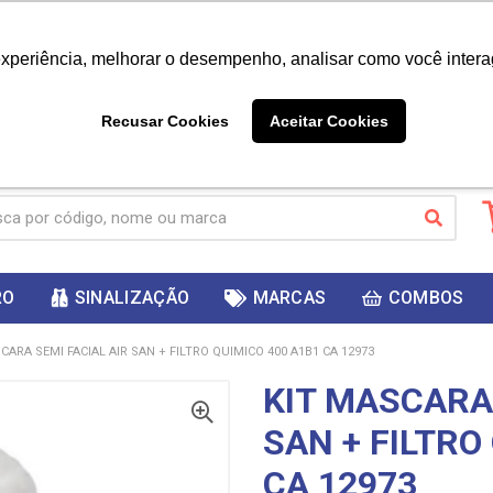
|
Já é cliente? - Entrar
Não é 
experiência, melhorar o desempenho, analisar como você intera
10%
PRIMEIRACOMPRA
 cupom
para
DESC
ganhar
Recusar Cookies
Aceitar Cookies
RO
SINALIZAÇÃO
MARCAS
COMBOS
CARA SEMI FACIAL AIR SAN + FILTRO QUIMICO 400 A1B1 CA 12973
KIT MASCARA 
SAN + FILTRO
CA 12973