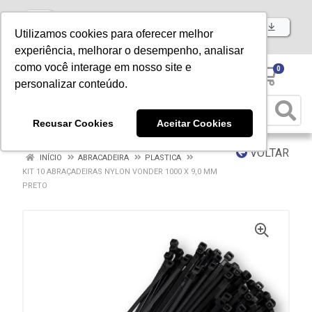
Baixe já nosso APP
Utilizamos cookies para oferecer melhor
experiência, melhorar o desempenho, analisar
como você interage em nosso site e
0
personalizar conteúdo.
Recusar Cookies
Aceitar Cookies
VOLTAR
INÍCIO
ABRACADEIRA
PLASTICA
KIT 10 ABRAÇADEIRAS NYLON VONDER 1000 X 9,0 MM
PRETO