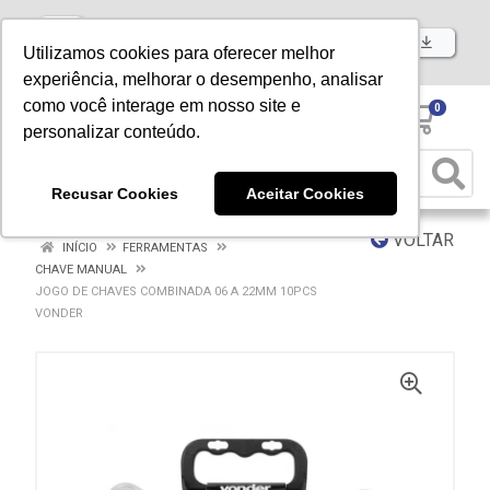
Baixe já nosso APP
Utilizamos cookies para oferecer melhor
experiência, melhorar o desempenho, analisar
como você interage em nosso site e
0
personalizar conteúdo.
Recusar Cookies
Aceitar Cookies
VOLTAR
INÍCIO
FERRAMENTAS
CHAVE MANUAL
JOGO DE CHAVES COMBINADA 06 A 22MM 10PCS
VONDER