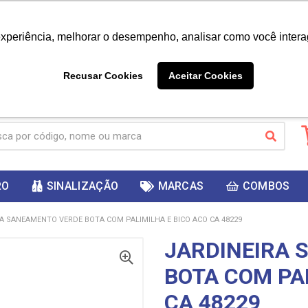
|
Já é cliente? - Entrar
Não é 
experiência, melhorar o desempenho, analisar como você intera
10%
PRIMEIRACOMPRA
 cupom
para
DESC
ganhar
Recusar Cookies
Aceitar Cookies
RO
SINALIZAÇÃO
MARCAS
COMBOS
A SANEAMENTO VERDE BOTA COM PALIMILHA E BICO ACO CA 48229
JARDINEIRA 
BOTA COM PAL
CA 48229