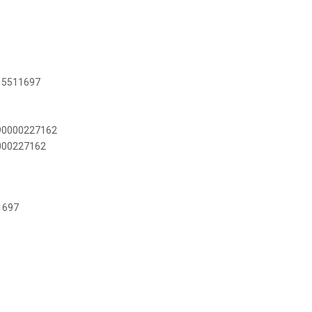
515511697
890000227162
0000227162
1697