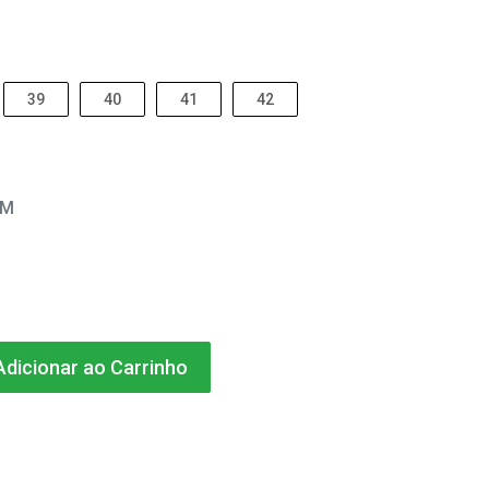
39
40
41
42
EM
dicionar ao Carrinho