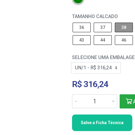
TAMANHO CALCADO
36
37
38
43
44
46
SELECIONE UMA EMBALAG
R$ 316,24
A
Salve a Ficha Técnica