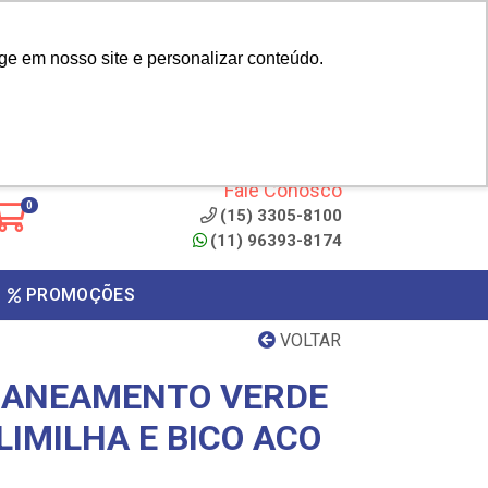
|
cliente? - Cadastrar
Área do Representante
ge em nosso site e personalizar conteúdo.
 de
Clique aqui para copiar o
código
ONTO
Fale Conosco
0
(15) 3305-8100
(11) 96393-8174
PROMOÇÕES
VOLTAR
SANEAMENTO VERDE
IMILHA E BICO ACO