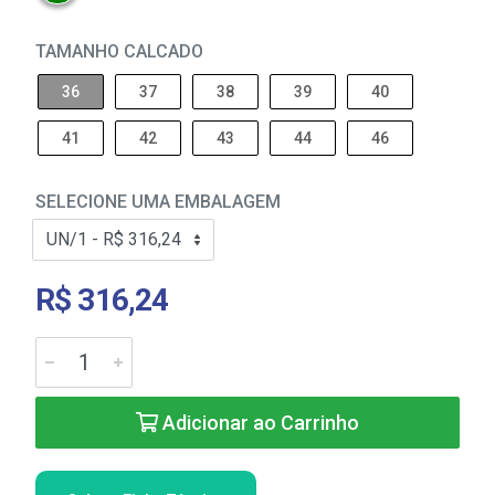
TAMANHO CALCADO
36
37
38
39
40
41
42
43
44
46
SELECIONE UMA EMBALAGEM
R$ 316,24
Adicionar ao Carrinho