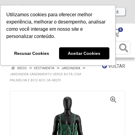
Baixe já nosso APP
Utilizamos cookies para oferecer melhor
experiência, melhorar o desempenho, analisar
como você interage em nosso site e
0
personalizar conteúdo.
Recusar Cookies
Aceitar Cookies
VOLTAR
INÍCIO
VESTIMENTA
JARDINEIRA
JARDINEIRA SANEAMENTO VERDE BOTA COM
PALIMILHA E BICO ACO CA 48229