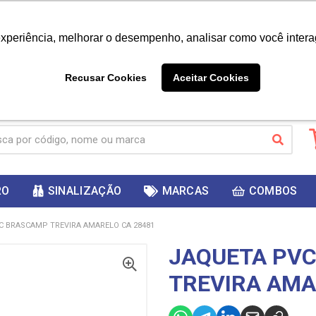
|
Já é cliente? - Entrar
Não é 
experiência, melhorar o desempenho, analisar como você intera
10%
PRIMEIRACOMPRA
 cupom
para
DESC
ganhar
Recusar Cookies
Aceitar Cookies
RO
SINALIZAÇÃO
MARCAS
COMBOS
C BRASCAMP TREVIRA AMARELO CA 28481
JAQUETA PV
TREVIRA AMA