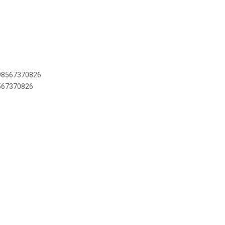
898567370826
8567370826