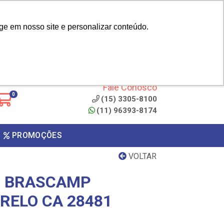
|
cliente? - Cadastrar
Área do Representante
ge em nosso site e personalizar conteúdo.
 de
Clique aqui para copiar o
código
ONTO
Fale Conosco
0
(15) 3305-8100
(11) 96393-8174
PROMOÇÕES
VOLTAR
C BRASCAMP
RELO CA 28481