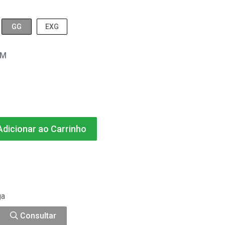
GG
EXG
EM
dicionar ao Carrinho
ga
Consultar