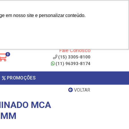
|
cliente? - Cadastrar
Área do Representante
ge em nosso site e personalizar conteúdo.
 de
Clique aqui para copiar o
código
ONTO
Fale Conosco
0
(15) 3305-8100
(11) 96393-8174
PROMOÇÕES
VOLTAR
MINADO MCA
0 MM