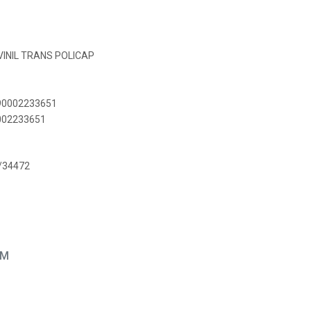
 VINIL TRANS POLICAP
890002233651
0002233651
/34472
EM