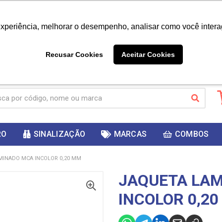
|
Já é cliente? - Entrar
Não é 
experiência, melhorar o desempenho, analisar como você intera
10%
PRIMEIRACOMPRA
 cupom
para
DESC
ganhar
Recusar Cookies
Aceitar Cookies
RO
SINALIZAÇÃO
MARCAS
COMBOS
MINADO MCA INCOLOR 0,20 MM
JAQUETA LA
INCOLOR 0,2