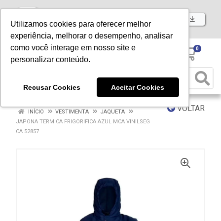
Baixe já nosso APP
Utilizamos cookies para oferecer melhor
experiência, melhorar o desempenho, analisar
como você interage em nosso site e
0
personalizar conteúdo.
Recusar Cookies
Aceitar Cookies
VOLTAR
INÍCIO
VESTIMENTA
JAQUETA
JAPONA TERMICA FRIGORIFICA AZUL MCA VINILSEG
CA 52857